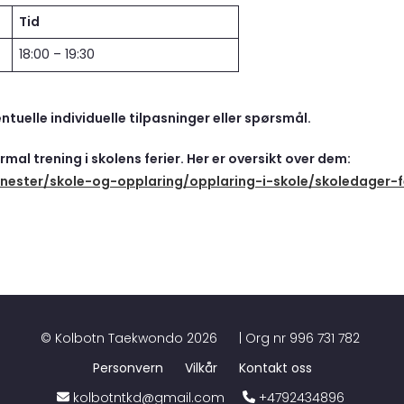
Tid
18:00 – 19:30
ntuelle individuelle tilpasninger eller spørsmål.
rmal trening i skolens ferier. Her er oversikt over dem:
jenester/skole-og-opplaring/opplaring-i-skole/skoledager-f
©
Kolbotn Taekwondo
2026
| Org nr
996 731 782
Personvern
Vilkår
Kontakt oss
kolbotntkd@gmail.com
+4792434896